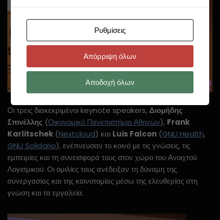
Ρυθμίσεις
Απόρριψη όλων
Αποδοχή όλων
Οι τρεις διακεκριμένοι keynote speakers,
Διομήδης
Σπινέλλης
(
Οικονομικό Πανεπιστήμιο Αθηνών
),
Frank
Karlitschek
(
Nextcloud
) και
Luis Falcon
(
GNU Health
,
GNU Solidario
), ενέπνευσαν το κοινό με τις γνώσεις, τις
εμπειρίες και τη συνεισφορά τους στον χώρο του Ανοιχτού
Λογισμικού. Οι ομιλίες τους ανέδειξαν τη δύναμη της
συνεργασίας και της καινοτομίας μέσω της ελευθερίας στη
γνώση και τα εργαλεία.