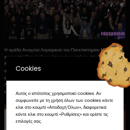
Η ομάδα Ανοιχτού Λογισμικού του Πανεπιστημίου Μακεδονίας
ευχαριστεί θερμά όλους όσους συμμετείχαν στις 9-10
Νοεμβρίου και συνέβαλαν στη διοργάνωση ενός δυναμικού
Cookies
συνεδρίου. Το FOSSCOMM 2024 έφερε κοντά φοιτητές,
επαγγελματίες, προγραμματιστές και λάτρεις του Ανοιχτού
Λογισμικού, προσφέροντας διαδραστικά εργαστήρια,
εξαιρετικές ομιλίες και μοναδικές ευκαιρίες networking.
Αυτός ο ιστότοπος χρησιμοποιεί cookies. Αν
συμφωνείτε με τη χρήση όλων των cookies κάντε
κλικ στο κουμπί «Αποδοχή Όλων», διαφορετικά
κάντε κλικ στο κουμπί «Ρυθμίσεις» και ορίστε τις
επιλογές σας.