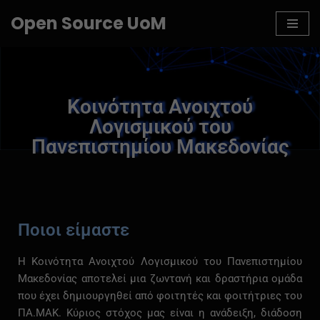
Open Source UoM
Μεταπηδήστε
στο
περιεχόμενο
Κοινότητα Ανοιχτού
Λογισμικού του
Πανεπιστημίου Μακεδονίας
Ποιοι
είμαστε
Η
Κοινότητα
Ανοιχτού
Λογισμικού
του
Πανεπιστημίου
Μακεδονίας
αποτελεί
μια
ζωντανή
και
δραστήρια
ομάδα
που
έχει
δημιουργηθεί
από
φοιτητές
και
φοιτήτριες
του
ΠΑ.
ΜΑΚ.
Κύριος
στόχος
μας
είναι
η
ανάδειξη,
διάδοση