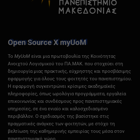
Open Source X myUoM
Το
MyUoM
είναι
μια
πρωτοβουλία
της
Κοινότητας
Ανοιχτού
Λογισμικού
του
ΠΑ.
ΜΑΚ.
που
στοχεύει
στη
δημιουργία
μιας
πρακτικής,
εύχρηστης
και
προσβάσιμης
εφαρμογής
για
όλους
τους
φοιτητές
του
πανεπιστημίου.
Η
εφαρμογή
συγκεντρώνει
κρίσιμες
ακαδημαϊκές
πληροφορίες,
όπως
ωρολόγια
προγράμματα,
εργαλεία
επικοινωνίας
και
συνδέσμους
προς
πανεπιστημιακές
υπηρεσίες,
σε
ένα
ενιαίο
και
καλοσχεδιασμένο
περιβάλλον.
Ο
σχεδιασμός
της
βασίστηκε
στις
πραγματικές
ανάγκες
των
φοιτητών,
με
στόχο
τη
βελτίωση
της
καθημερινής
εμπειρίας
τους
μέσα
στον
πανεπιστημιακό
χώρο.