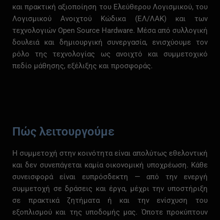
και
πρακτική
αξιοποίηση
του
Ελεύθερου
Λογισμικού,
του
Λογισμικού
Ανοιχτού
Κώδικα (
ΕΛ/
ΛΑΚ)
και
των
τεχνολογιών
Open
Source
Hardware.
Μέσα
από
συλλογική
δουλειά
και
δημιουργική
συνεργασία,
ενισχύουμε
τον
ρόλο
της
τεχνολογίας
ως
ανοιχτό
και
συμμετοχικό
πεδίο
μάθησης,
εξέλιξης
και
προσφοράς.
Πώς λειτουργούμε
Η
συμμετοχή
στην
κοινότητα
είναι
απολύτως
εθελοντική
και
δεν
συνεπάγεται
καμία
οικονομική
υποχρέωση.
Κάθε
συνεισφορά
είναι
ευπρόσδεκτη —
από
την
ενεργή
συμμετοχή
σε
δράσεις
και
έργα,
μέχρι
την
υποστήριξη
σε
πρακτικά
ζητήματα
ή
και
την
ενίσχυση
του
εξοπλισμού
και
της
υποδομής
μας.
Όποτε
προκύπτουν