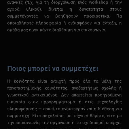
ανάγκες (
π.
χ.
για
τη
διοργάνωση
ενός
workshop
ή
την
αγορά
υλικού),
δίνεται
η
δυνατότητα
στους
συμμετέχοντες
να
βοηθήσουν
προαιρετικά.
Για
οποιαδήποτε
πληροφορία
ή
ενδιαφέρον
για
ένταξη,
η
ομάδα
μας
είναι
πάντα
διαθέσιμη
για
επικοινωνία.
Ποιος μπορεί να συμμετέχει
Η
κοινότητα
είναι
ανοιχτή
προς
όλα
τα
μέλη
της
πανεπιστημιακής
κοινότητας,
ανεξαρτήτως
σχολής
ή
γνωστικού
αντικειμένου.
Δεν
απαιτείται
προηγούμενη
εμπειρία
στον
προγραμματισμό
ή
στις
τεχνολογίες
πληροφορικής —
αρκεί
το
ενδιαφέρον
και
η
διάθεση
για
συμμετοχή.
Είτε
ασχολείσαι
με
τεχνικά
θέματα,
είτε
με
την
επικοινωνία,
την
οργάνωση
ή
το
σχεδιασμό,
υπάρχει