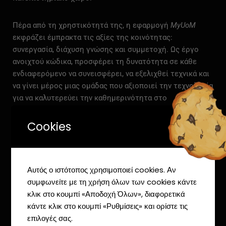
Πέρα
από
τη
χρηστικότητά
της,
η
εφαρμογή
MyUoM
εκφράζει
έμπρακτα
τις
αξίες
της
κοινότητας:
συνεργασία,
διάχυση
γνώσης
και
συμμετοχή.
Ως
έργο
ανοιχτού
κώδικα,
προσφέρει
τη
δυνατότητα
σε
κάθε
ενδιαφερόμενο
να
συνεισφέρει,
να
εξελιχθεί
τεχνικά
και
να
γίνει
μέρος
μιας
ομάδας
που
αξιοποιεί
την
τεχνολογία
για
να
καλυτερεύει
την
καθημερινότητα
στο
πανεπιστήμιο.
Cookies
Εξερεύνησε το MyUoM
Αυτός ο ιστότοπος χρησιμοποιεί cookies. Αν
συμφωνείτε με τη χρήση όλων των cookies κάντε
κλικ στο κουμπί «Αποδοχή Όλων», διαφορετικά
κάντε κλικ στο κουμπί «Ρυθμίσεις» και ορίστε τις
επιλογές σας.