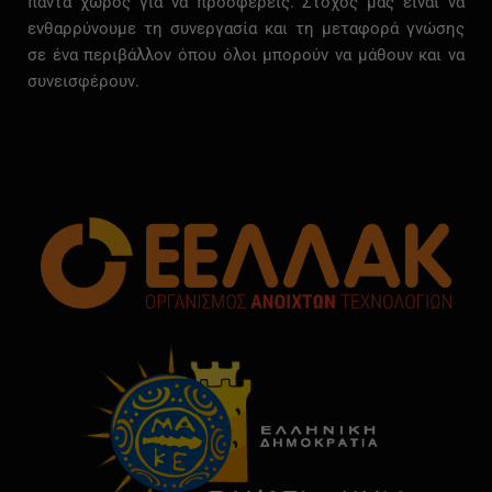
πάντα
χώρος
για
να
προσφέρεις.
Στόχος
μας
είναι
να
ενθαρρύνουμε
τη
συνεργασία
και
τη
μεταφορά
γνώσης
σε
ένα
περιβάλλον
όπου
όλοι
μπορούν
να
μάθουν
και
να
συνεισφέρουν.