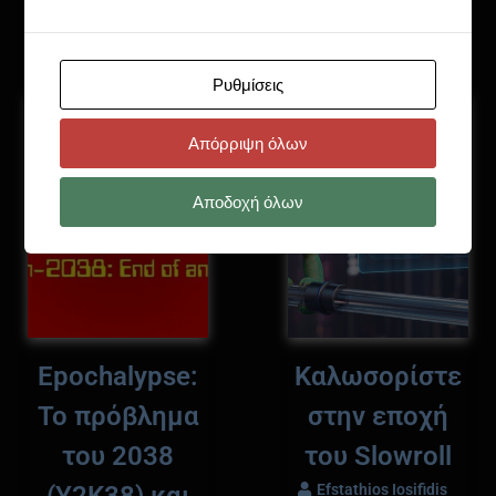
Τελευταία Νέα
Ρυθμίσεις
Απόρριψη όλων
Αποδοχή όλων
Epochalypse:
Καλωσορίστε
Το πρόβλημα
στην εποχή
του 2038
του Slowroll
Efstathios Iosifidis