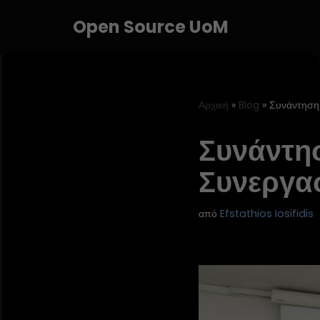
Open Source UoM
Μεταπηδήστε
στο
περιεχόμενο
Αρχική
»
Blog
»
Συνάντηση
Συνάντη
Συνεργα
από
Efstathios Iosifidis