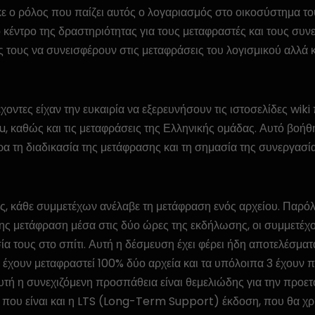
 ο ρόλος που παίζει αυτός ο λογαριασμός στο οικοσύστημα το
κέντρο της δραστηριότητας για τους μεταφραστές και τους συν
 τους να συνεισφέρουν στις μεταφράσεις του λογισμικού αλλά 
έχοντες είχαν την ευκαιρία να εξερευνήσουν τις ιστοσελίδες wiki
, καθώς και τις μεταφράσεις της Ελληνικής ομάδας. Αυτό βοήθ
α τη διαδικασία της μετάφρασης και τη σημασία της συνεργασί
ς, κάθε συμμετέχων ανέλαβε τη μετάφραση ενός αρχείου. Παρό
ς μετάφραση μέσα στις δύο ώρες της εκδήλωσης, οι συμμετέχ
ία τους στο σπίτι. Αυτή η δέσμευση έχει φέρει ήδη αποτελέσματ
, έχουν μεταφραστεί 100% δύο αρχεία και τα υπόλοιπα 3 έχουν
υτή η συνεχιζόμενη προσπάθεια είναι θεμελιώδης για την προετ
που είναι και η LTS (Long-Term Support) έκδοση, που θα χρ