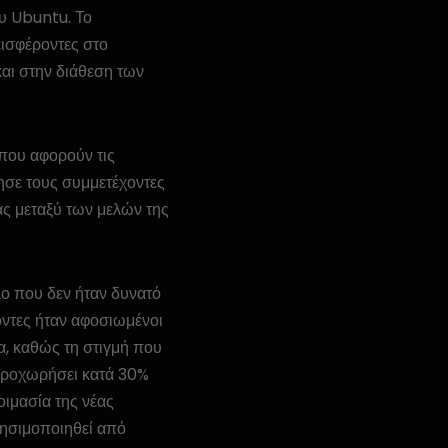
υ Ubuntu. Το
εισφέροντες στο
και στην διάθεση των
 που αφορούν τις
ησε τους συμμετέχοντες
ας μεταξύ των μελών της
λο που δεν ήταν δυνατό
οντες ήταν αφοσιωμένοι
α, καθώς τη στιγμή που
 προχωρήσει κατά 30%
οιμασία της νέας
ησιμοποιηθεί από